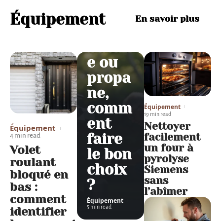
Gaz
Lecler
Équipement
En savoir plus
c tarif
butan
e ou
propa
ne,
comm
Équipement
19 min read
ent
Nettoyer
Équipement
faire
facilement
4 min read
un four à
Volet
le bon
pyrolyse
roulant
choix
Siemens
bloqué en
sans
?
bas :
l’abîmer
comment
Équipement
5 min read
identifier