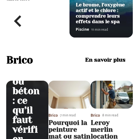
Marc
Le brome, l’oxygène
actif et le chlore :
he en
comprendre leurs
moqu
effets dans le spa
Piscine
11 min read
ette
pour
escali
Brico
En savoir plus
er sur
bois
ou
béton
: ce
qu’il
Brico
Brico
7 min read
8 min read
faut
Pourquoi la
Leroy
vérifi
peinture
merlin
mat ou satin
location