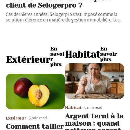
client de Selogerpro ?
Ces dernières années, Selogerpro s'est imposé comme la
solution référence en matière de gestion immobilière. Les
…
En
En
Habitat
savoi
savoir
Extérieur
r
plus
plus
Habitat
7 min read
Argent terni à la
Extérieur
5 min read
maison : quand
Comment tailler