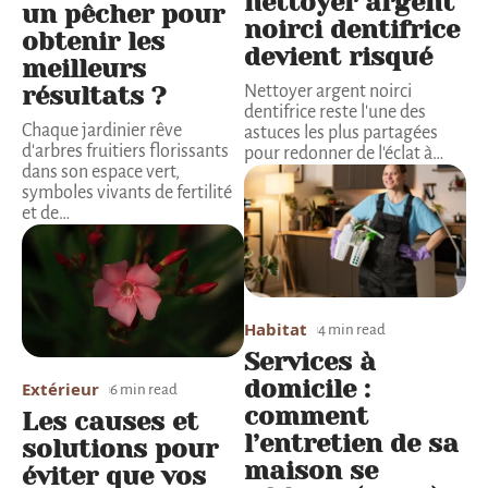
nettoyer argent
un pêcher pour
noirci dentifrice
obtenir les
devient risqué
meilleurs
résultats ?
Nettoyer argent noirci
dentifrice reste l'une des
Chaque jardinier rêve
astuces les plus partagées
d'arbres fruitiers florissants
pour redonner de l'éclat à
…
dans son espace vert,
symboles vivants de fertilité
et de
…
Habitat
4 min read
Services à
domicile :
Extérieur
6 min read
comment
Les causes et
l’entretien de sa
solutions pour
maison se
éviter que vos