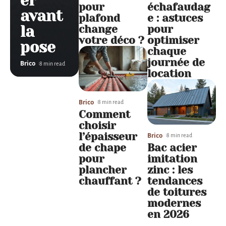
er
pour
échafaudag
avant
plafond
e : astuces
change
pour
la
votre déco ?
optimiser
pose
chaque
journée de
Brico
8 min read
location
Brico
8 min read
Comment
choisir
l’épaisseur
Brico
8 min read
de chape
Bac acier
pour
imitation
plancher
zinc : les
chauffant ?
tendances
de toitures
modernes
en 2026