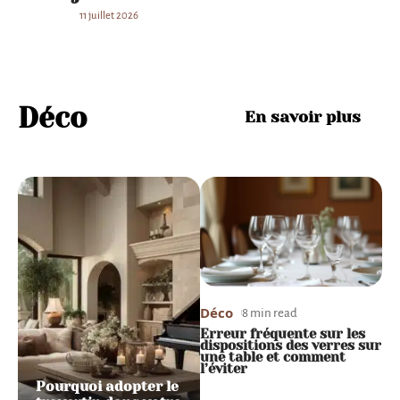
11 juillet 2026
Déco
En savoir plus
Déco
Déco
D
4 min read
8 min read
Avis peinture Luxens : les
Erreur fréquente sur les
C
avantages et
dispositions des verres sur
l
inconvénients !
une table et comment
m
l’éviter
Pourquoi adopter le