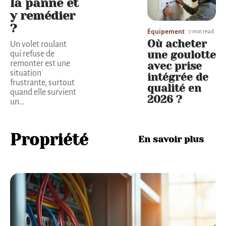
la panne et
y remédier
?
Équipement
7 min read
Où acheter
Un volet roulant
une goulotte
qui refuse de
remonter est une
avec prise
situation
intégrée de
frustrante, surtout
qualité en
quand elle survient
2026 ?
un
…
Propriété
En savoir plus