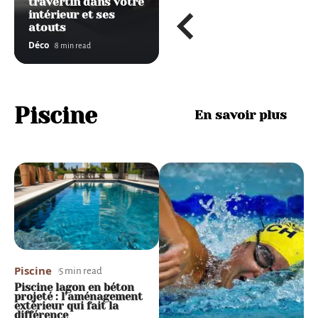
travertin dans votre
intérieur et ses
atouts
Déco
8 min read
Piscine
En savoir plus
Piscine
Piscine
5 min read
8 min read
Piscine lagon en béton
Filtration piscine : Quand
projeté : l’aménagement
et comment nettoyer le
extérieur qui fait la
filtre à sable ?
différence