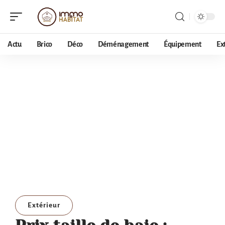
Actu
Brico
Déco
Déménagement
Équipement
Ex
Extérieur