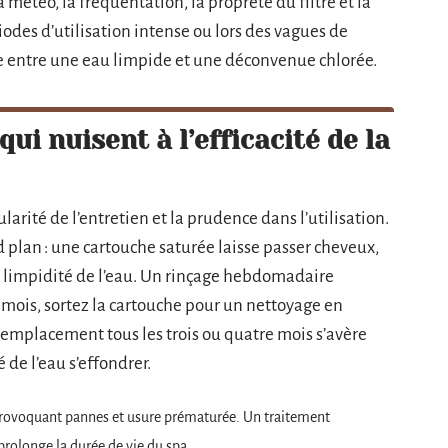
a météo, la fréquentation, la propreté du filtre et la
riodes d’utilisation intense ou lors des vagues de
nce entre une eau limpide et une déconvenue chlorée.
ui nuisent à l’efficacité de la
gularité de l’entretien et la prudence dans l’utilisation.
nd plan : une cartouche saturée laisse passer cheveux,
 la limpidité de l’eau. Un rinçage hebdomadaire
ar mois, sortez la cartouche pour un nettoyage en
e remplacement tous les trois ou quatre mois s’avère
 de l’eau s’effondrer.
provoquant pannes et usure prématurée. Un traitement
rolonge la durée de vie du spa.