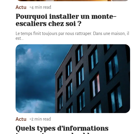
Actu
4 min read
Pourquoi installer un monte-
escaliers chez soi ?
Le temps finit toujours par nous rattraper. Dans une maison, il
est
…
Actu
2 min read
Quels types d’informations