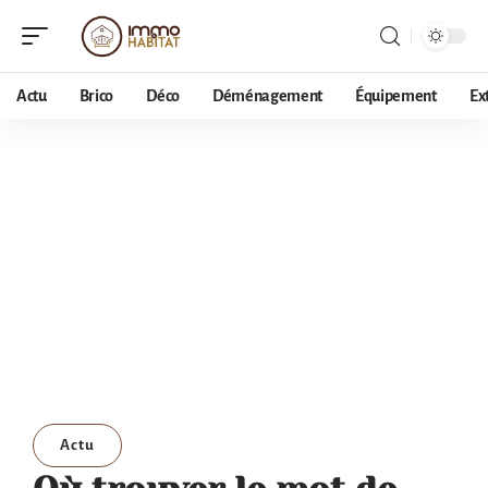
Actu
Brico
Déco
Déménagement
Équipement
Ex
Actu