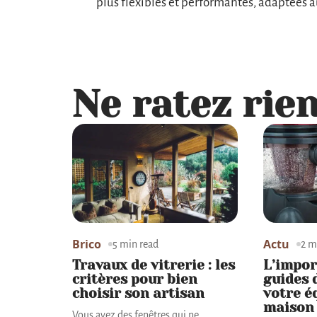
plus flexibles et performantes, adaptées a
Ne ratez rien
Brico
Actu
5 min read
2 m
Travaux de vitrerie : les
L’impor
critères pour bien
guides 
choisir son artisan
votre 
maison
Vous avez des fenêtres qui ne