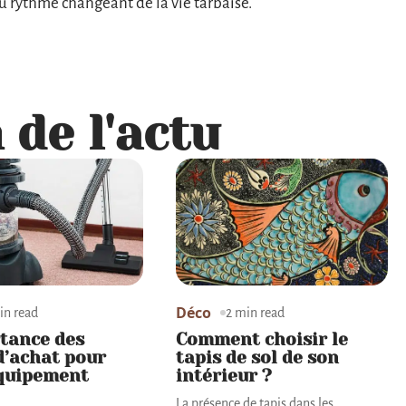
u rythme changeant de la vie tarbaise.
 de l'actu
Déco
in read
2 min read
tance des
Comment choisir le
d’achat pour
tapis de sol de son
équipement
intérieur ?
La présence de tapis dans les