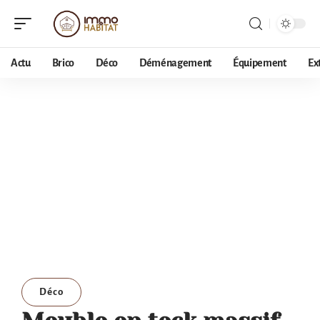
Actu
Brico
Déco
Déménagement
Équipement
Ex
Déco