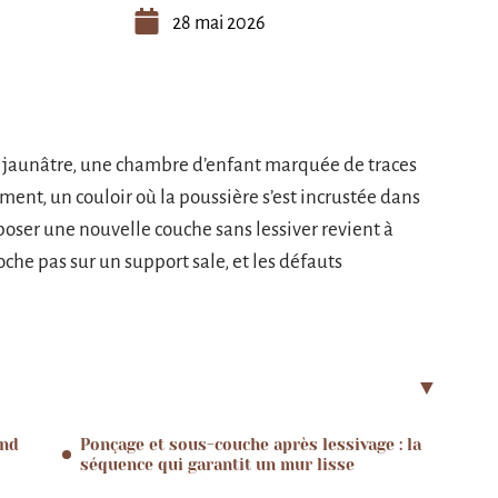
28 mai 2026
s jaunâtre, une chambre d’enfant marquée de traces
ment, un couloir où la poussière s’est incrustée dans
poser une nouvelle couche sans lessiver revient à
che pas sur un support sale, et les défauts
and
Ponçage et sous-couche après lessivage : la
séquence qui garantit un mur lisse