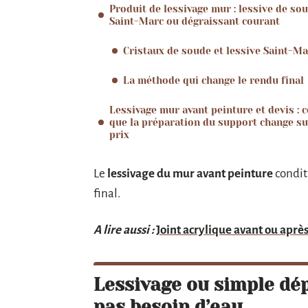
Produit de lessivage mur : lessive de sou
Saint-Marc ou dégraissant courant
Cristaux de soude et lessive Saint-Ma
La méthode qui change le rendu final
Lessivage mur avant peinture et devis : c
que la préparation du support change su
prix
Le
lessivage du mur avant peinture
condit
final.
A lire aussi :
Joint acrylique avant ou après
Lessivage ou simple dép
pas besoin d’eau