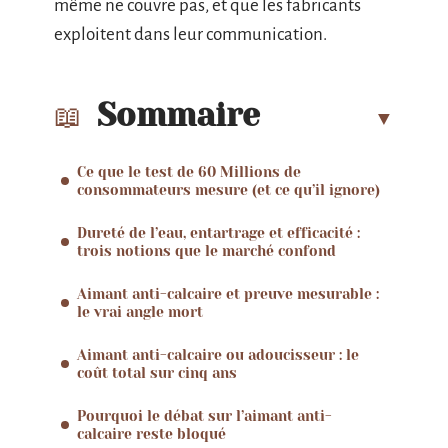
même ne couvre pas, et que les fabricants
exploitent dans leur communication.
Sommaire
Ce que le test de 60 Millions de
consommateurs mesure (et ce qu’il ignore)
Dureté de l’eau, entartrage et efficacité :
trois notions que le marché confond
Aimant anti-calcaire et preuve mesurable :
le vrai angle mort
Aimant anti-calcaire ou adoucisseur : le
coût total sur cinq ans
Pourquoi le débat sur l’aimant anti-
calcaire reste bloqué