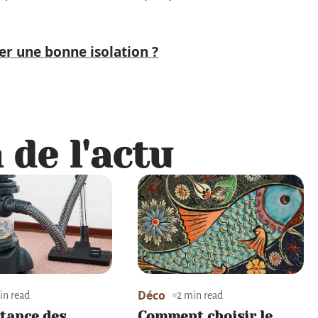
r une bonne isolation ?
 de l'actu
Déco
in read
2 min read
tance des
Comment choisir le